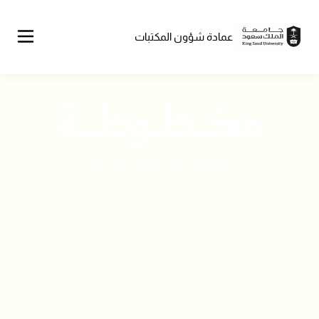
Skip
to
main
content
عمادة شؤون المكتبات
مخـــطــوطــــة
نافذتك الى كنوز التاريخ