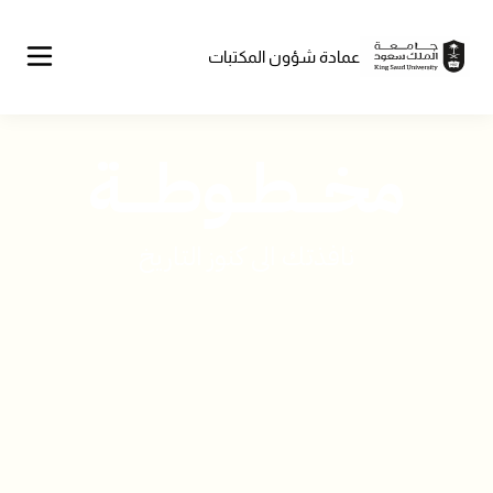
Skip
to
main
content
عمادة شؤون المكتبات
مخـــطــوطــــة
نافذتك الى كنوز التاريخ