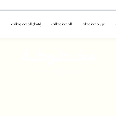
عن مخطوطة
المخطوطات
إهداء المخطوطات
ر
مخـــطــوطــــة
نافذتك الى كنوز التاريخ