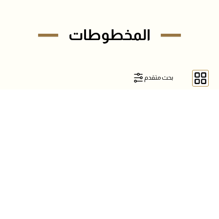
المخطوطات
بحث متقدم
عدد
العنوان
المؤلف
صورة الغلاف
الاجراء
الصفحات
قران
غير محدث
328
كريم
جلال الدين