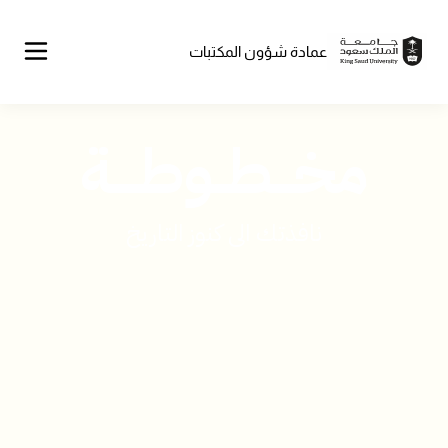
عمادة شؤون المكتبات
مخـــطــوطــــة
نافذتك الى كنوز التاريخ