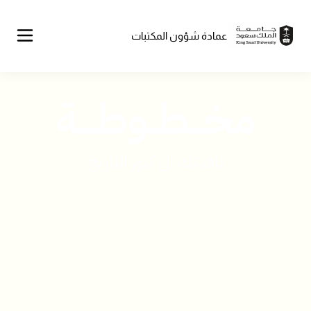
Skip
to
main
content
عمادة شؤون المكتبات
مخـــطــوطــــة
نافذتك الى كنوز التاريخ